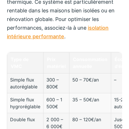
thermique. Ce système est particulièrement
rentable dans les maisons bien isolées ou en
rénovation globale. Pour optimiser les
performances, associez-la à une
isolation
intérieure performante
.
Type de
Prix
Consommation
Écono
VMC
matériel
annuelle
d’éner
Simple flux
300 –
50 – 70€/an
–
autoréglable
800€
Simple flux
600 – 1
35 – 50€/an
15-20%
hygroréglable
500€
autoré
Double flux
2 000 –
80 – 120€/an
Jusqu’
6 000€
500€/a