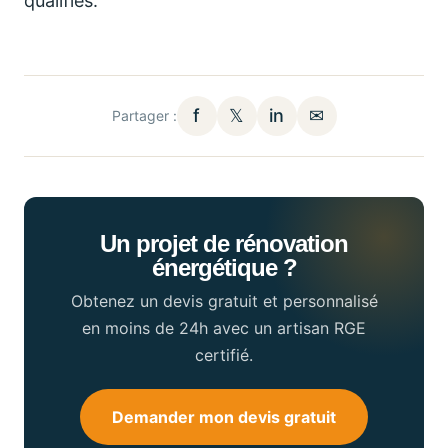
qualifiés.
f
𝕏
in
✉
Partager :
Un projet de rénovation
énergétique ?
Obtenez un devis gratuit et personnalisé
en moins de 24h avec un artisan RGE
certifié.
Demander mon devis gratuit