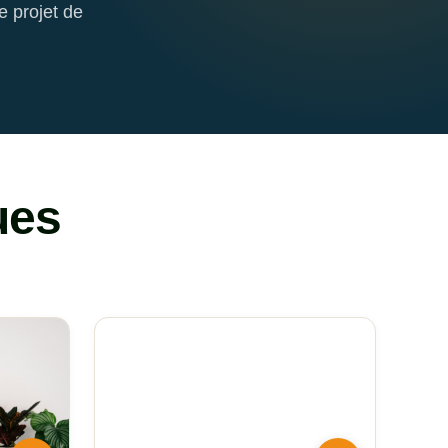
e projet de
ues