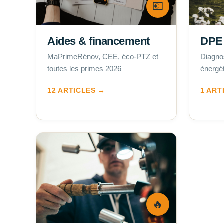
💶
Aides & financement
DPE
MaPrimeRénov, CEE, éco-PTZ et
Diagno
toutes les primes 2026
énergét
12 ARTICLES →
1 ART
🔥