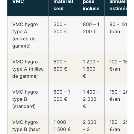
VMC
matériel
pose
annuelles
seul
incluse
estimées*
VMC hygro
300 –
800 – 1
80 – 120
type A
500 €
200 €
€/an
(entrée de
gamme)
VMC hygro
500 –
1 200 –
100 – 150
type A (milieu
800 €
1 600
€/an
de gamme)
€
VMC hygro
600 – 1
1 400 –
150 – 200
type B
000 €
2 000
€/an
(standard)
€
VMC hygro
1 000 –
2 000
180 – 250
type B (haut
1 500 €
– 2
€/an