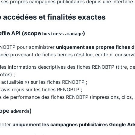
ses propres campagnes publicitaires depuis une interface u
 accédées et finalités exactes
ofile API (scope
)
business.manage
RENOBTP pour administrer
uniquement ses propres fiches d
née provenant de fiches tierces n’est lue, écrite ni conserv
des informations descriptives des fiches RENOBTP (titre, des
otos) ;
 actualités ») sur les fiches RENOBTP ;
 avis reçus sur les fiches RENOBTP ;
es de performance des fiches RENOBTP (impressions, clics, 
cope
)
adwords
iloter
uniquement les campagnes publicitaires Google A