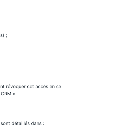
s) ;
t révoquer cet accès en se
 CRM ».
ont détaillés dans :