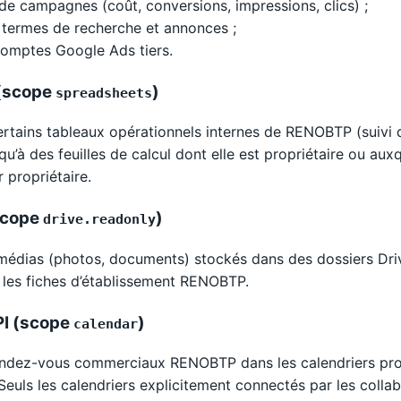
de campagnes (coût, conversions, impressions, clics) ;
 termes de recherche et annonces ;
 comptes Google Ads tiers.
 (scope
)
spreadsheets
ertains tableaux opérationnels internes de RENOBTP (suivi d
’à des feuilles de calcul dont elle est propriétaire ou auxqu
r propriétaire.
(scope
)
drive.readonly
 médias (photos, documents) stockés dans des dossiers Dr
r les fiches d’établissement RENOBTP.
PI (scope
)
calendar
 rendez-vous commerciaux RENOBTP dans les calendriers pro
ls les calendriers explicitement connectés par les collab