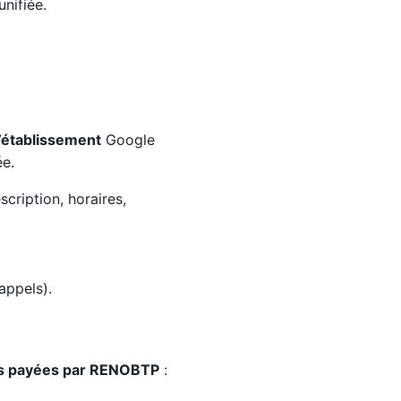
nifiée.
’établissement
Google
ée.
cription, horaires,
appels).
ds payées par RENOBTP
: