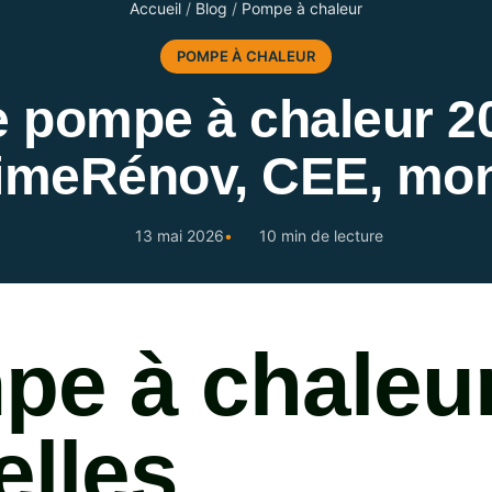
Accueil
/
Blog
/
Pompe à chaleur
POMPE À CHALEUR
e pompe à chaleur 20
imeRénov, CEE, mon
13 mai 2026
10 min de lecture
pe à chaleu
elles