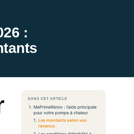
26 :
tants
r
DANS CET ARTICLE
MaPrimeRénov : l’aide principale
pour votre pompe à chaleur
Les montants selon vos
revenus
Les conditions d’éligibilité à