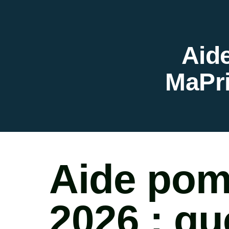
Aid
MaPr
Aide pom
2026 : qu